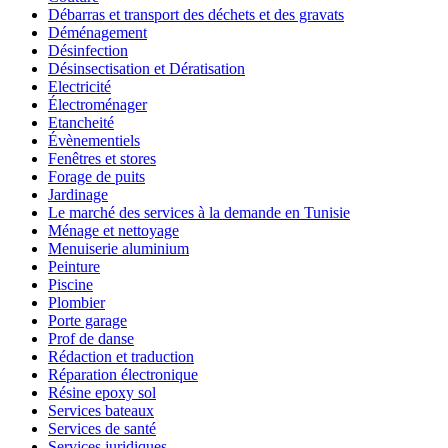
Débarras et transport des déchets et des gravats
Déménagement
Désinfection
Désinsectisation et Dératisation
Electricité
Électroménager
Etancheité
Évènementiels
Fenêtres et stores
Forage de puits
Jardinage
Le marché des services à la demande en Tunisie
Ménage et nettoyage
Menuiserie aluminium
Peinture
Piscine
Plombier
Porte garage
Prof de danse
Rédaction et traduction
Réparation électronique
Résine epoxy sol
Services bateaux
Services de santé
Services juridiques