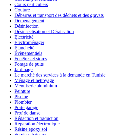
Cours particuliers
Couture
Débarras et transport des déchets et des gravats
Déménagement
Désinfection
Désinsectisation et Dératisation
Electricité
Électroménager
Etancheité
Évènementiels
Fenêtres et stores
Forage de puits
Jardinage
Le marché des services à la demande en Tunisie
Ménage et nettoyage
Menuiserie aluminium
Peinture
Piscine
Plombier
Porte garage
Prof de danse
Rédaction et traduction
Réparation électronique
Résine epoxy sol
Services bateaux