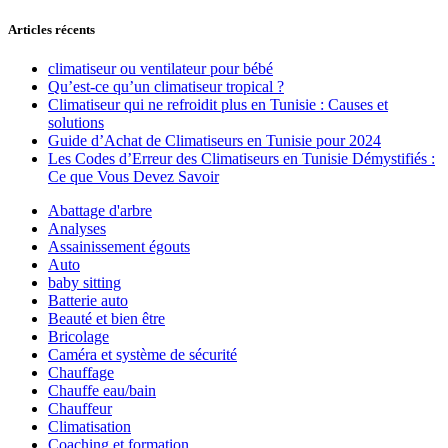
Articles récents
climatiseur ou ventilateur pour bébé
Qu’est-ce qu’un climatiseur tropical ?
Climatiseur qui ne refroidit plus en Tunisie : Causes et
solutions
Guide d’Achat de Climatiseurs en Tunisie pour 2024
Les Codes d’Erreur des Climatiseurs en Tunisie Démystifiés :
Ce que Vous Devez Savoir
Abattage d'arbre
Analyses
Assainissement égouts
Auto
baby sitting
Batterie auto
Beauté et bien être
Bricolage
Caméra et système de sécurité
Chauffage
Chauffe eau/bain
Chauffeur
Climatisation
Coaching et formation