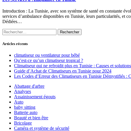
Introduction : La Tunisie, avec son système de santé en constante évol
services d’ambulance disponibles en Tunisie, leurs particularités, et
Dédiées…
Rechercher :
Articles récents
climatiseur ou ventilateur pour bébé
Qu’est-ce qu’un climatiseur tropical ?
Climatiseur qui ne refroidit plus en Tunisie : Causes et solutions
Guide d’Achat de Climatiseurs en Tunisie pour 2024
Les Codes d’Erreur des Climatiseurs en Tunisie Démystifiés :
Abattage d'arbre
Analyses
Assainissement égouts
Auto
baby sitting
Batterie auto
Beauté et bien être
Bricolage
Caméra et système de sécurité