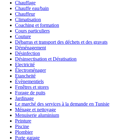
Chauffage
Chauffe eau/bain
Chauffeur
Climatisation
Coaching et formation
Cours particuliers
Couture
Débarras et transport des déchets et des gravats
Déménagement
Désinfection
Désinsectisation et Dératisation
Electricité
Électroménager
Etancheité
Évènementiels
Fenêtres et stores
Forage de puits
Jardinage
Le marché des services à la demande en Tunisie
Ménage et nettoyage
Menuiserie aluminium
Peinture
Piscine
Plombier
Porte garage