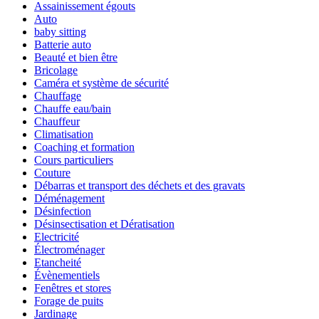
Assainissement égouts
Auto
baby sitting
Batterie auto
Beauté et bien être
Bricolage
Caméra et système de sécurité
Chauffage
Chauffe eau/bain
Chauffeur
Climatisation
Coaching et formation
Cours particuliers
Couture
Débarras et transport des déchets et des gravats
Déménagement
Désinfection
Désinsectisation et Dératisation
Electricité
Électroménager
Etancheité
Évènementiels
Fenêtres et stores
Forage de puits
Jardinage