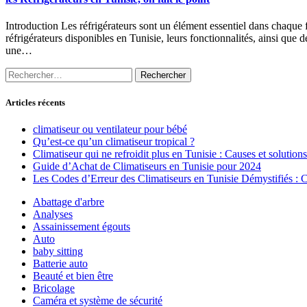
Introduction Les réfrigérateurs sont un élément essentiel dans chaque fo
réfrigérateurs disponibles en Tunisie, leurs fonctionnalités, ainsi que
une…
Rechercher :
Articles récents
climatiseur ou ventilateur pour bébé
Qu’est-ce qu’un climatiseur tropical ?
Climatiseur qui ne refroidit plus en Tunisie : Causes et solutions
Guide d’Achat de Climatiseurs en Tunisie pour 2024
Les Codes d’Erreur des Climatiseurs en Tunisie Démystifiés :
Abattage d'arbre
Analyses
Assainissement égouts
Auto
baby sitting
Batterie auto
Beauté et bien être
Bricolage
Caméra et système de sécurité