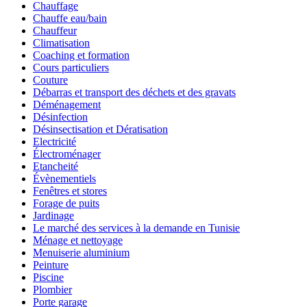
Chauffage
Chauffe eau/bain
Chauffeur
Climatisation
Coaching et formation
Cours particuliers
Couture
Débarras et transport des déchets et des gravats
Déménagement
Désinfection
Désinsectisation et Dératisation
Electricité
Électroménager
Etancheité
Évènementiels
Fenêtres et stores
Forage de puits
Jardinage
Le marché des services à la demande en Tunisie
Ménage et nettoyage
Menuiserie aluminium
Peinture
Piscine
Plombier
Porte garage