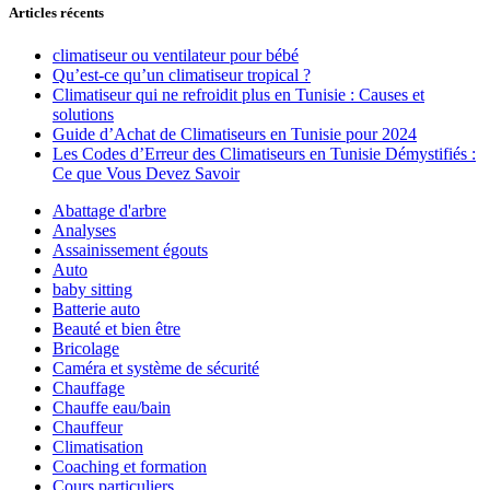
Articles récents
climatiseur ou ventilateur pour bébé
Qu’est-ce qu’un climatiseur tropical ?
Climatiseur qui ne refroidit plus en Tunisie : Causes et
solutions
Guide d’Achat de Climatiseurs en Tunisie pour 2024
Les Codes d’Erreur des Climatiseurs en Tunisie Démystifiés :
Ce que Vous Devez Savoir
Abattage d'arbre
Analyses
Assainissement égouts
Auto
baby sitting
Batterie auto
Beauté et bien être
Bricolage
Caméra et système de sécurité
Chauffage
Chauffe eau/bain
Chauffeur
Climatisation
Coaching et formation
Cours particuliers