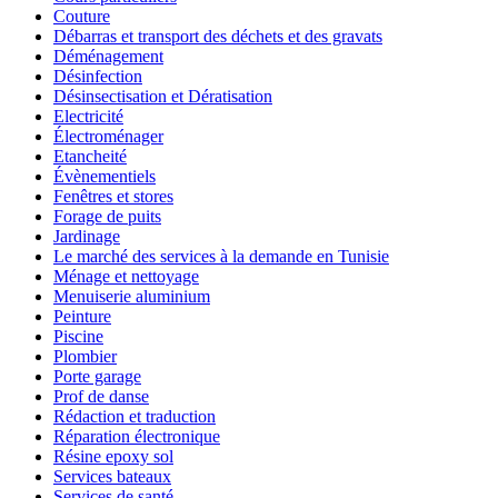
Couture
Débarras et transport des déchets et des gravats
Déménagement
Désinfection
Désinsectisation et Dératisation
Electricité
Électroménager
Etancheité
Évènementiels
Fenêtres et stores
Forage de puits
Jardinage
Le marché des services à la demande en Tunisie
Ménage et nettoyage
Menuiserie aluminium
Peinture
Piscine
Plombier
Porte garage
Prof de danse
Rédaction et traduction
Réparation électronique
Résine epoxy sol
Services bateaux
Services de santé