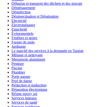
Débarras et transport des déchets et des gravats
Déménagement
Désinfection
Désinsectisation et Dératisation
Electricité
Électroménager
Etancheité
Évènementiels
Fenêtres et stores
Forage de puits
Jardinage
Le marché des services à la demande en Tunisie
Ménage et nettoyage
Menuiserie aluminium
Peinture
Piscine
Plombier
Porte garage
Prof de danse
Rédaction et traduction
Réparation électronique
Résine epoxy sol
Services bateaux
Services de santé
Services juridiques