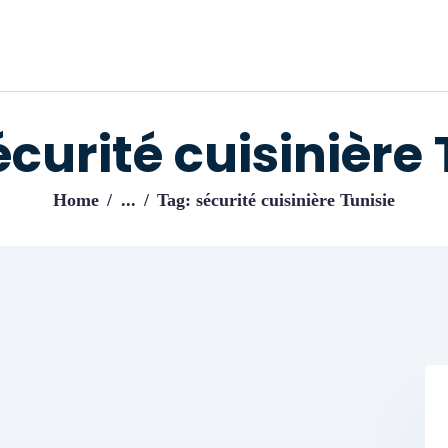
ACCUEIL
BLOG
IJENI
Trouvez les meilleurs pro!
écurité cuisinière 
Home
...
Tag: sécurité cuisinière Tunisie