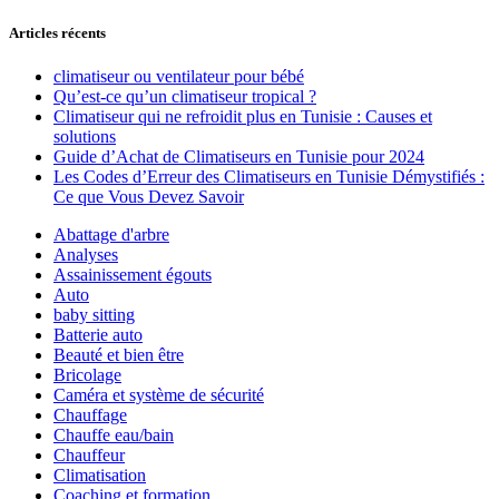
Articles récents
climatiseur ou ventilateur pour bébé
Qu’est-ce qu’un climatiseur tropical ?
Climatiseur qui ne refroidit plus en Tunisie : Causes et
solutions
Guide d’Achat de Climatiseurs en Tunisie pour 2024
Les Codes d’Erreur des Climatiseurs en Tunisie Démystifiés :
Ce que Vous Devez Savoir
Abattage d'arbre
Analyses
Assainissement égouts
Auto
baby sitting
Batterie auto
Beauté et bien être
Bricolage
Caméra et système de sécurité
Chauffage
Chauffe eau/bain
Chauffeur
Climatisation
Coaching et formation