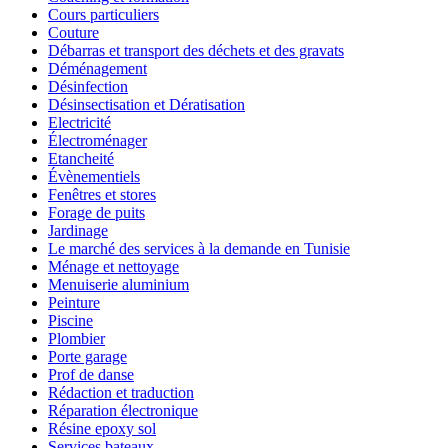
Cours particuliers
Couture
Débarras et transport des déchets et des gravats
Déménagement
Désinfection
Désinsectisation et Dératisation
Electricité
Électroménager
Etancheité
Évènementiels
Fenêtres et stores
Forage de puits
Jardinage
Le marché des services à la demande en Tunisie
Ménage et nettoyage
Menuiserie aluminium
Peinture
Piscine
Plombier
Porte garage
Prof de danse
Rédaction et traduction
Réparation électronique
Résine epoxy sol
Services bateaux