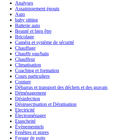
Analyses
Assainissement égouts
Auto
baby sitting
Batterie auto
Beauté et bien être
Bricolage
Caméra et système de sécurité
Chauffage
Chauffe eau/bain
Chauffeur
Climatisation
Coaching et formation
Cours particuliers
Couture
Débarras et transport des déchets et des gravats
Déménagement
Désinfection
Désinsectisation et Dératisation
Electricité
Électroménager
Etancheité
Évènementiels
Fenêtres et stores
Forage de puits