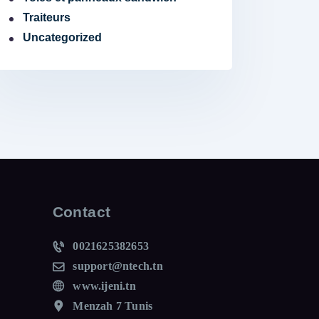
Traiteurs
Uncategorized
Contact
0021625382653
support@ntech.tn
www.ijeni.tn
Menzah 7 Tunis