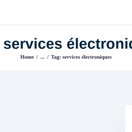
ACCUEIL
BLOG
IJENI
Trouvez les meilleurs pro!
 services électron
Home
...
Tag: services électroniques