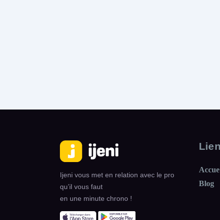
Lie
Accue
Ijeni vous met en relation avec le pro
Blog
qu’il vous faut
en une minute chrono !