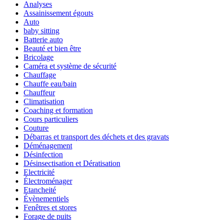
Analyses
Assainissement égouts
Auto
baby sitting
Batterie auto
Beauté et bien être
Bricolage
Caméra et système de sécurité
Chauffage
Chauffe eau/bain
Chauffeur
Climatisation
Coaching et formation
Cours particuliers
Couture
Débarras et transport des déchets et des gravats
Déménagement
Désinfection
Désinsectisation et Dératisation
Electricité
Électroménager
Etancheité
Évènementiels
Fenêtres et stores
Forage de puits