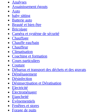
Analyses
Assainissement égouts
Auto
baby sitting
Batterie auto
Beauté et bien être
Bricolage
Caméra et système de sécurité
Chauffage
Chauffe eau/bain
Chauffeur
Climatisation
Coaching et formation
Cours particuliers
Couture
Débarras et transport des déchets et des gravats
Déménagement
Désinfection
Désinsectisation et Dératisation
Electricité
Électroménager
Etancheité
Évènementiels
Fenêtres et stores
Forage de puits