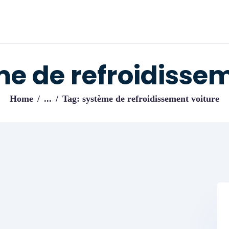
ACCUEIL
BLOG
IJENI
Trouvez les meilleurs pro!
e de refroidisse
Home
...
Tag: système de refroidissement voiture