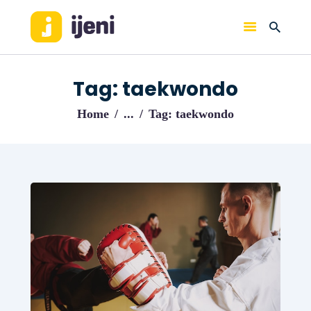
IJENI
Trouvez les meilleurs pro!
Tag: taekwondo
ACCUEIL
Home
...
Tag: taekwondo
BLOG