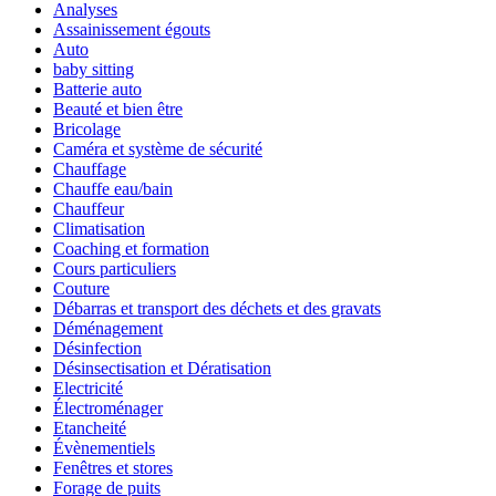
Analyses
Assainissement égouts
Auto
baby sitting
Batterie auto
Beauté et bien être
Bricolage
Caméra et système de sécurité
Chauffage
Chauffe eau/bain
Chauffeur
Climatisation
Coaching et formation
Cours particuliers
Couture
Débarras et transport des déchets et des gravats
Déménagement
Désinfection
Désinsectisation et Dératisation
Electricité
Électroménager
Etancheité
Évènementiels
Fenêtres et stores
Forage de puits