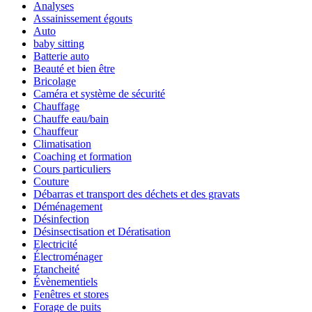
Analyses
Assainissement égouts
Auto
baby sitting
Batterie auto
Beauté et bien être
Bricolage
Caméra et système de sécurité
Chauffage
Chauffe eau/bain
Chauffeur
Climatisation
Coaching et formation
Cours particuliers
Couture
Débarras et transport des déchets et des gravats
Déménagement
Désinfection
Désinsectisation et Dératisation
Electricité
Électroménager
Etancheité
Évènementiels
Fenêtres et stores
Forage de puits