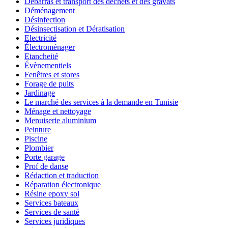
Débarras et transport des déchets et des gravats
Déménagement
Désinfection
Désinsectisation et Dératisation
Electricité
Électroménager
Etancheité
Évènementiels
Fenêtres et stores
Forage de puits
Jardinage
Le marché des services à la demande en Tunisie
Ménage et nettoyage
Menuiserie aluminium
Peinture
Piscine
Plombier
Porte garage
Prof de danse
Rédaction et traduction
Réparation électronique
Résine epoxy sol
Services bateaux
Services de santé
Services juridiques