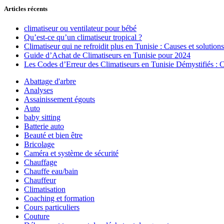
Articles récents
climatiseur ou ventilateur pour bébé
Qu’est-ce qu’un climatiseur tropical ?
Climatiseur qui ne refroidit plus en Tunisie : Causes et solutions
Guide d’Achat de Climatiseurs en Tunisie pour 2024
Les Codes d’Erreur des Climatiseurs en Tunisie Démystifiés :
Abattage d'arbre
Analyses
Assainissement égouts
Auto
baby sitting
Batterie auto
Beauté et bien être
Bricolage
Caméra et système de sécurité
Chauffage
Chauffe eau/bain
Chauffeur
Climatisation
Coaching et formation
Cours particuliers
Couture