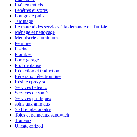
Évènementiels
Fenêtres et stores
Forage de puits
Jardinage
Le marché des services à la demande en Tunisie
Ménage et nettoyage
Menuiserie aluminium
Peinture
Piscine
Plombier
Porte garage
Prof de danse
Rédaction et traduction
Réparation électronique
Résine epoxy sol
Services bateaux
Services de santé
Services juridiques
soins aux animaux
Staff et placoplatre
Toles et panneaux sandwich
Traiteurs
Uncategorized