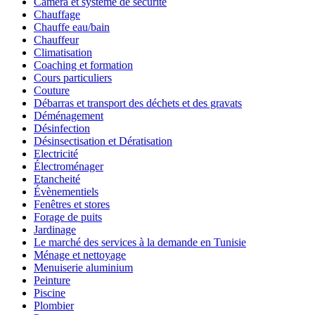
Caméra et système de sécurité
Chauffage
Chauffe eau/bain
Chauffeur
Climatisation
Coaching et formation
Cours particuliers
Couture
Débarras et transport des déchets et des gravats
Déménagement
Désinfection
Désinsectisation et Dératisation
Electricité
Électroménager
Etancheité
Évènementiels
Fenêtres et stores
Forage de puits
Jardinage
Le marché des services à la demande en Tunisie
Ménage et nettoyage
Menuiserie aluminium
Peinture
Piscine
Plombier