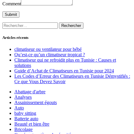
Comment
Rechercher :
Articles récents
climatiseur ou ventilateur pour bébé
Qu’est-ce qu’un climatiseur tropical ?
Climatiseur qui ne refroidit plus en Tunisie : Causes et
solutions
Guide d’Achat de Climatiseurs en Tunisie pour 2024
Les Codes d’Erreur des Climatiseurs en Tunisie Démystifiés :
Ce que Vous Devez Savoir
Abattage d'arbre
Analyses
Assainissement égouts
Auto
baby sitting
Batterie auto
Beauté et bien être
Bricolage