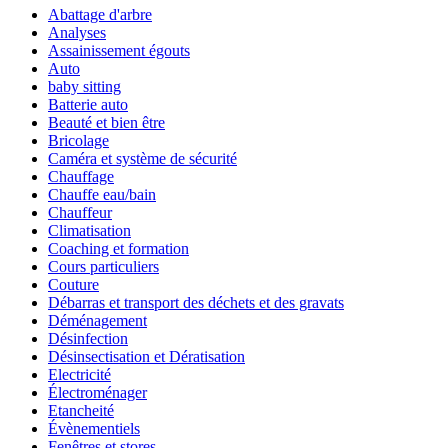
Abattage d'arbre
Analyses
Assainissement égouts
Auto
baby sitting
Batterie auto
Beauté et bien être
Bricolage
Caméra et système de sécurité
Chauffage
Chauffe eau/bain
Chauffeur
Climatisation
Coaching et formation
Cours particuliers
Couture
Débarras et transport des déchets et des gravats
Déménagement
Désinfection
Désinsectisation et Dératisation
Electricité
Électroménager
Etancheité
Évènementiels
Fenêtres et stores