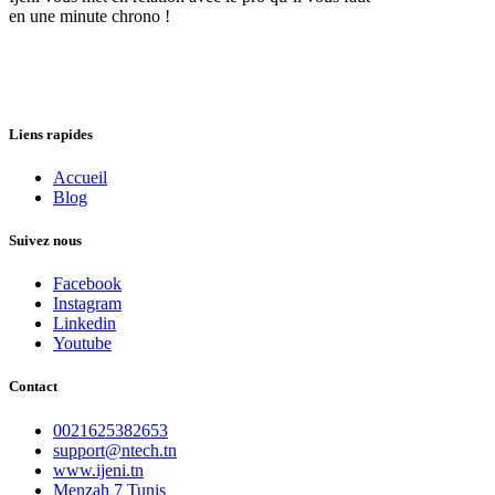
en une minute chrono !
Liens rapides
Accueil
Blog
Suivez nous
Facebook
Instagram
Linkedin
Youtube
Contact
0021625382653
support@ntech.tn
www.ijeni.tn
Menzah 7 Tunis