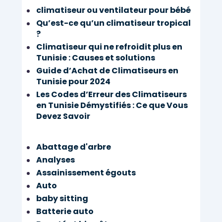
climatiseur ou ventilateur pour bébé
Qu’est-ce qu’un climatiseur tropical
?
Climatiseur qui ne refroidit plus en
Tunisie : Causes et solutions
Guide d’Achat de Climatiseurs en
B
Tunisie pour 2024
E
A
Les Codes d’Erreur des Climatiseurs
B
U
en Tunisie Démystifiés : Ce que Vous
E
T
Devez Savoir
A
É
U
E
T
T
Abattage d'arbre
É
B
Analyses
E
I
T
Assainissement égouts
E
B
Auto
N
I
Ê
baby sitting
E
T
Batterie auto
N
R