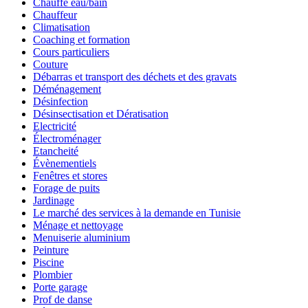
Chauffe eau/bain
Chauffeur
Climatisation
Coaching et formation
Cours particuliers
Couture
Débarras et transport des déchets et des gravats
Déménagement
Désinfection
Désinsectisation et Dératisation
Electricité
Électroménager
Etancheité
Évènementiels
Fenêtres et stores
Forage de puits
Jardinage
Le marché des services à la demande en Tunisie
Ménage et nettoyage
Menuiserie aluminium
Peinture
Piscine
Plombier
Porte garage
Prof de danse