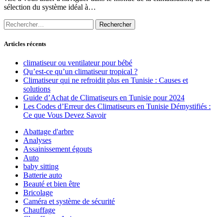
sélection du système idéal à…
Rechercher :
Articles récents
climatiseur ou ventilateur pour bébé
Qu’est-ce qu’un climatiseur tropical ?
Climatiseur qui ne refroidit plus en Tunisie : Causes et
solutions
Guide d’Achat de Climatiseurs en Tunisie pour 2024
Les Codes d’Erreur des Climatiseurs en Tunisie Démystifiés :
Ce que Vous Devez Savoir
Abattage d'arbre
Analyses
Assainissement égouts
Auto
baby sitting
Batterie auto
Beauté et bien être
Bricolage
Caméra et système de sécurité
Chauffage