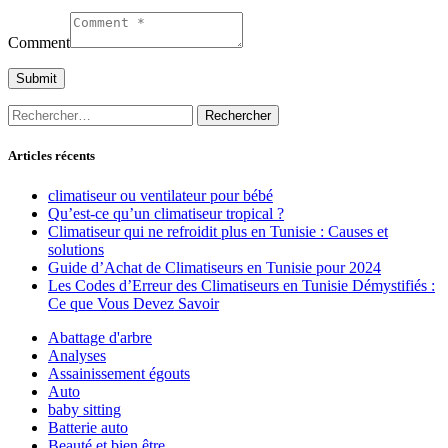
Comment
Rechercher :
Articles récents
climatiseur ou ventilateur pour bébé
Qu’est-ce qu’un climatiseur tropical ?
Climatiseur qui ne refroidit plus en Tunisie : Causes et
solutions
Guide d’Achat de Climatiseurs en Tunisie pour 2024
Les Codes d’Erreur des Climatiseurs en Tunisie Démystifiés :
Ce que Vous Devez Savoir
Abattage d'arbre
Analyses
Assainissement égouts
Auto
baby sitting
Batterie auto
Beauté et bien être