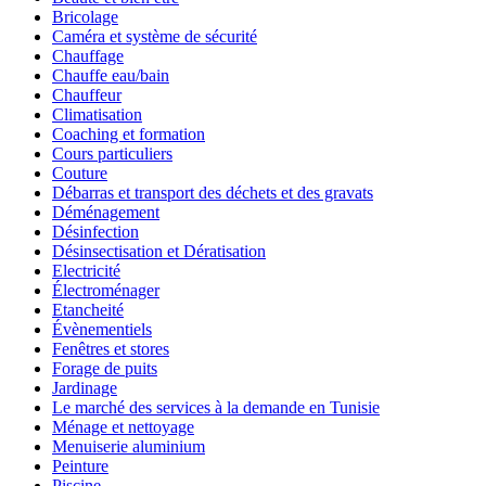
Bricolage
Caméra et système de sécurité
Chauffage
Chauffe eau/bain
Chauffeur
Climatisation
Coaching et formation
Cours particuliers
Couture
Débarras et transport des déchets et des gravats
Déménagement
Désinfection
Désinsectisation et Dératisation
Electricité
Électroménager
Etancheité
Évènementiels
Fenêtres et stores
Forage de puits
Jardinage
Le marché des services à la demande en Tunisie
Ménage et nettoyage
Menuiserie aluminium
Peinture
Piscine