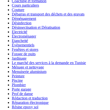
Coaching et formation
Cours particuliers
Couture
Débarras et transport des déchets et des gravats
Déménagement
Désinfection
Désinsectisation et Dératisation
Electricité
Électroménager
Etancheité
Évènementiels
Fenêtres et stores
Forage de puits
Jardinage
Le marché des services à la demande en Tunisie
Ménage et nettoyage
Menuiserie aluminium
Peinture
Piscine
Plombier
Porte garage
Prof de danse
Rédaction et traduction
Réparation électronique
Résine epoxy sol