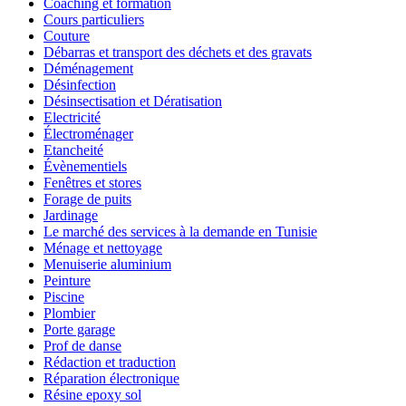
Coaching et formation
Cours particuliers
Couture
Débarras et transport des déchets et des gravats
Déménagement
Désinfection
Désinsectisation et Dératisation
Electricité
Électroménager
Etancheité
Évènementiels
Fenêtres et stores
Forage de puits
Jardinage
Le marché des services à la demande en Tunisie
Ménage et nettoyage
Menuiserie aluminium
Peinture
Piscine
Plombier
Porte garage
Prof de danse
Rédaction et traduction
Réparation électronique
Résine epoxy sol