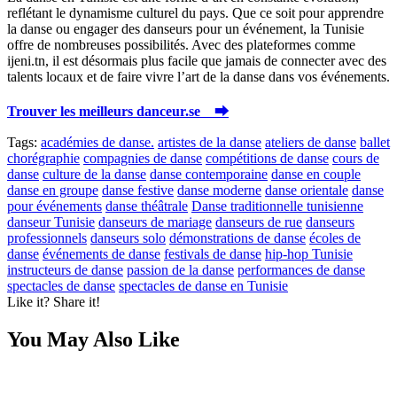
reflétant le dynamisme culturel du pays. Que ce soit pour apprendre
la danse ou engager des danseurs pour un événement, la Tunisie
offre de nombreuses possibilités. Avec des plateformes comme
ijeni.tn, il est désormais plus facile que jamais de connecter avec des
talents locaux et de faire vivre l’art de la danse dans vos événements.
Trouver les meilleurs danceur.se ⮕
Tags:
académies de danse.
artistes de la danse
ateliers de danse
ballet
chorégraphie
compagnies de danse
compétitions de danse
cours de
danse
culture de la danse
danse contemporaine
danse en couple
danse en groupe
danse festive
danse moderne
danse orientale
danse
pour événements
danse théâtrale
Danse traditionnelle tunisienne
danseur Tunisie
danseurs de mariage
danseurs de rue
danseurs
professionnels
danseurs solo
démonstrations de danse
écoles de
danse
événements de danse
festivals de danse
hip-hop Tunisie
instructeurs de danse
passion de la danse
performances de danse
spectacles de danse
spectacles de danse en Tunisie
Like it? Share it!
You May Also Like