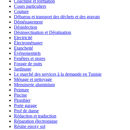
Coaching et formation
Cours particuliers
Couture
Débarras et transport des déchets et des gravats
Déménagement
Désinfection
Désinsectisation et Dératisation
Electricité
Électroménager
Etancheité
Évènementiels
Fenêtres et stores
Forage de puits
Jardinage
Le marché des services à la demande en Tunisie
Ménage et nettoyage
Menuiserie aluminium
Peinture
Piscine
Plombier
Porte garage
Prof de danse
Rédaction et traduction
Réparation électronique
Résine epoxy sol