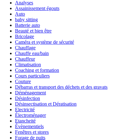
Analyses
Assainissement égouts
Auto
baby sitting
Batterie auto
Beauté et bien être
Bricolage
Caméra et système de sécurité
Chauffage
Chauffe eau/bain
Chauffeur
Climatisation
Coaching et formation
Cours particuliers
Couture
Débarras et transport des déchets et des gravats
Déménagement
Désinfection
Désinsectisation et Dératisation
Electricité
Électroménager
Etancheité
Évènementiels
Fenêtres et stores
Forage de puits