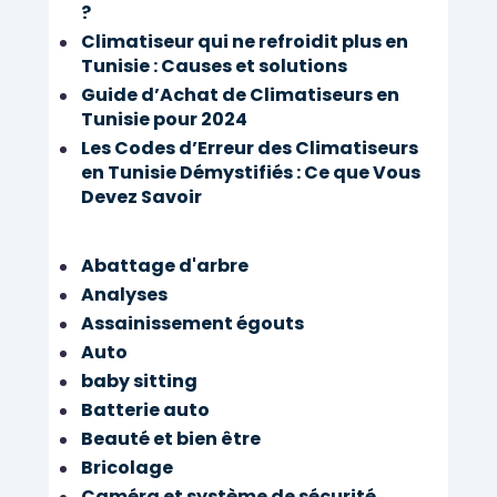
?
Share
Climatiseur qui ne refroidit plus en
É
Tunisie : Causes et solutions
V
Guide d’Achat de Climatiseurs en
È
Tunisie pour 2024
N
Les Codes d’Erreur des Climatiseurs
E
en Tunisie Démystifiés : Ce que Vous
M
Devez Savoir
E
N
T
Abattage d'arbre
I
E
Analyses
L
Assainissement égouts
S
Auto
baby sitting
Share
Batterie auto
Beauté et bien être
Bricolage
Caméra et système de sécurité