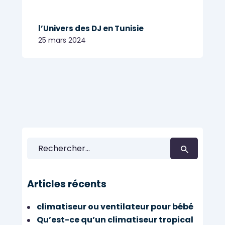
l’Univers des DJ en Tunisie
25 mars 2024
É
V
È
N
E
Rechercher :
M
E
N
T
Articles récents
I
E
climatiseur ou ventilateur pour bébé
L
Qu’est-ce qu’un climatiseur tropical
S