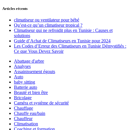
Articles récents
climatiseur ou ventilateur pour bébé
Qu’est-ce qu’un climatiseur tropical ?
Climatiseur qui ne refroidit plus en Tunisie : Causes et
solutions
Guide d’Achat de Climatiseurs en Tunisie pour 2024
Les Codes d’Erreur des Climatiseurs en Tunisie Démystifiés :
Ce que Vous Devez Savoir
Abattage d'arbre
Analyses
Assainissement égouts
Auto
baby sitting
Batterie auto
Beauté et bien être
Bricolage
Caméra et système de sécurité
Chauffage
Chauffe eau/bain
Chauffeur
Climatisation
Coaching et formation