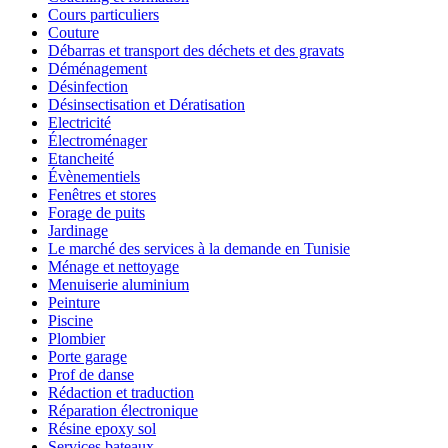
Cours particuliers
Couture
Débarras et transport des déchets et des gravats
Déménagement
Désinfection
Désinsectisation et Dératisation
Electricité
Électroménager
Etancheité
Évènementiels
Fenêtres et stores
Forage de puits
Jardinage
Le marché des services à la demande en Tunisie
Ménage et nettoyage
Menuiserie aluminium
Peinture
Piscine
Plombier
Porte garage
Prof de danse
Rédaction et traduction
Réparation électronique
Résine epoxy sol
Services bateaux