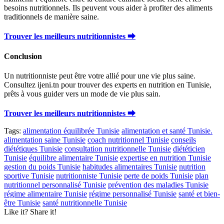
besoins nutritionnels. Ils peuvent vous aider à profiter des aliments
traditionnels de manière saine.
Trouver les meilleurs nutritionnistes ⮕
Conclusion
Un nutritionniste peut être votre allié pour une vie plus saine.
Consultez ijeni.tn pour trouver des experts en nutrition en Tunisie,
prêts à vous guider vers un mode de vie plus sain.
Trouver les meilleurs nutritionnistes ⮕
Tags:
alimentation équilibrée Tunisie
alimentation et santé Tunisie.
alimentation saine Tunisie
coach nutritionnel Tunisie
conseils
diététiques Tunisie
consultation nutritionnelle Tunisie
diététicien
Tunisie
équilibre alimentaire Tunisie
expertise en nutrition Tunisie
gestion du poids Tunisie
habitudes alimentaires Tunisie
nutrition
sportive Tunisie
nutritionniste Tunisie
perte de poids Tunisie
plan
nutritionnel personnalisé Tunisie
prévention des maladies Tunisie
régime alimentaire Tunisie
régime personnalisé Tunisie
santé et bien-
être Tunisie
santé nutritionnelle Tunisie
Like it? Share it!