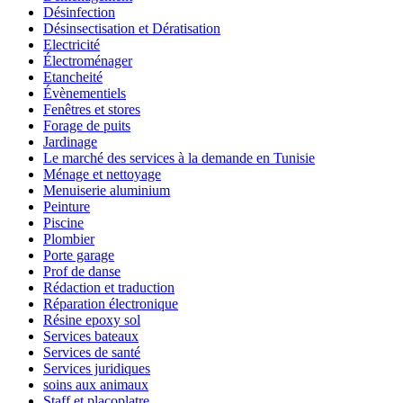
Désinfection
Désinsectisation et Dératisation
Electricité
Électroménager
Etancheité
Évènementiels
Fenêtres et stores
Forage de puits
Jardinage
Le marché des services à la demande en Tunisie
Ménage et nettoyage
Menuiserie aluminium
Peinture
Piscine
Plombier
Porte garage
Prof de danse
Rédaction et traduction
Réparation électronique
Résine epoxy sol
Services bateaux
Services de santé
Services juridiques
soins aux animaux
Staff et placoplatre