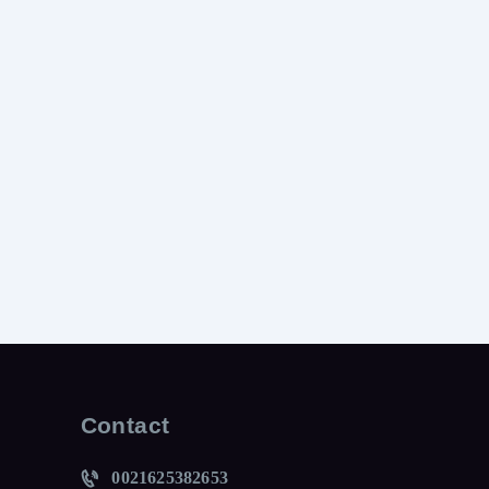
Contact
0021625382653