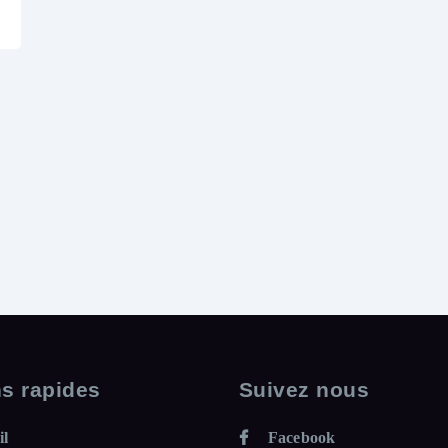
ns rapides
Suivez nous
S
E
il
Facebook
R