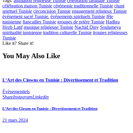
Tags:
animation religieuse Tunisie
célébration familiale Tunisie
célébration maison Tunisie
cérémonie traditionnelle Tunisie
chant
spirituel Tunisie
circoncision Tunisie
engagement religieux Tunisie
événement sacré Tunisie.
événements spirituels Tunisie
fête
tunisienne
fiançailles Tunisie
groupes de prière Tunisie
Hadhra
Hezb Latif
musique religieuse Tunisie
Nachid Diny
Soulameya
spiritualité tunisienne
tradition culturelle Tunisie
troupes religieuses
Tunisie
Like it? Share it!
You May Also Like
L’Art des Clowns en Tunisie : Divertissement et Tradition
Évènementiels
Share
Instagram
Linkedin
L’Art des Clowns en Tunisie : Divertissement et Tradition
21 mars 2024