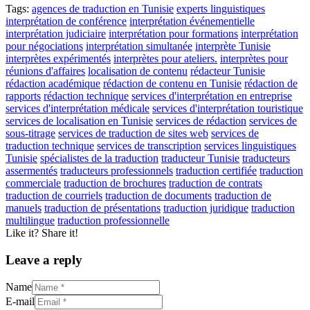
Tags:
agences de traduction en Tunisie
experts linguistiques
interprétation de conférence
interprétation événementielle
interprétation judiciaire
interprétation pour formations
interprétation
pour négociations
interprétation simultanée
interprète Tunisie
interprètes expérimentés
interprètes pour ateliers.
interprètes pour
réunions d'affaires
localisation de contenu
rédacteur Tunisie
rédaction académique
rédaction de contenu en Tunisie
rédaction de
rapports
rédaction technique
services d'interprétation en entreprise
services d'interprétation médicale
services d'interprétation touristique
services de localisation en Tunisie
services de rédaction
services de
sous-titrage
services de traduction de sites web
services de
traduction technique
services de transcription
services linguistiques
Tunisie
spécialistes de la traduction
traducteur Tunisie
traducteurs
assermentés
traducteurs professionnels
traduction certifiée
traduction
commerciale
traduction de brochures
traduction de contrats
traduction de courriels
traduction de documents
traduction de
manuels
traduction de présentations
traduction juridique
traduction
multilingue
traduction professionnelle
Like it? Share it!
Leave a reply
Name
E-mail