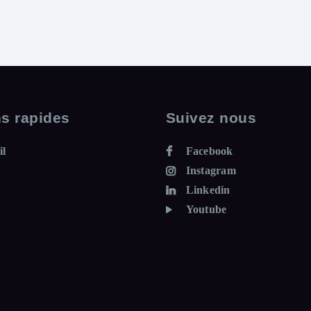
ns rapides
Suivez nous
il
Facebook
C
Instagram
L
Linkedin
I
Youtube
M
A
T
I
S
A
T