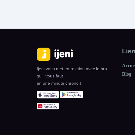
L
I
I
M
M
A
A
T
T
I
I
S
S
A
A
Lie
T
T
I
I
Accue
O
O
Ijeni vous met en relation avec le pro
N
N
Blog
qu’il vous faut
en une minute chrono !
Share
Share