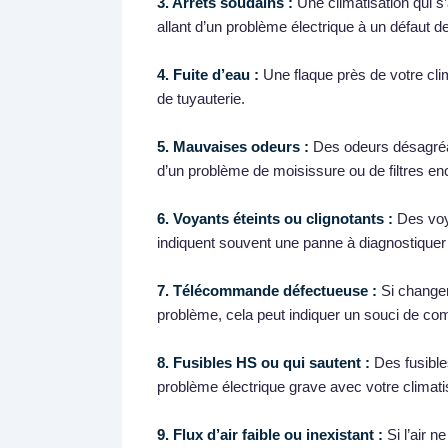
3. Arrêts soudains :
Une climatisation qui s
allant d’un problème électrique à un défaut d
4. Fuite d’eau :
Une flaque près de votre cli
de tuyauterie.
5. Mauvaises odeurs :
Des odeurs désagréab
d’un problème de moisissure ou de filtres en
6. Voyants éteints ou clignotants :
Des voya
indiquent souvent une panne à diagnostiquer
7. Télécommande défectueuse :
Si changer
problème, cela peut indiquer un souci de com
8. Fusibles HS ou qui sautent :
Des fusible
problème électrique grave avec votre climati
9. Flux d’air faible ou inexistant :
Si l’air n